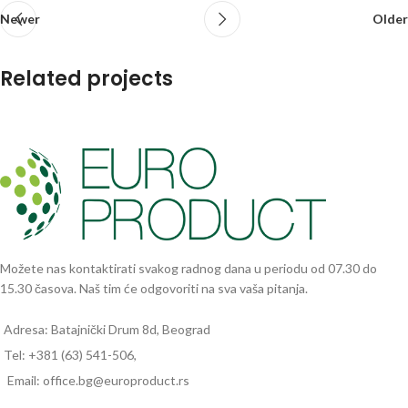
Newer
Older
Related projects
A lacus bibendum pulvinar
Furniture
Možete nas kontaktirati svakog radnog dana u periodu od 07.30 do
15.30 časova. Naš tim će odgovoriti na sva vaša pitanja.
Adresa: Batajnički Drum 8d, Beograd
Tel: +381 (63) 541-506,
Email: office.bg@europroduct.rs