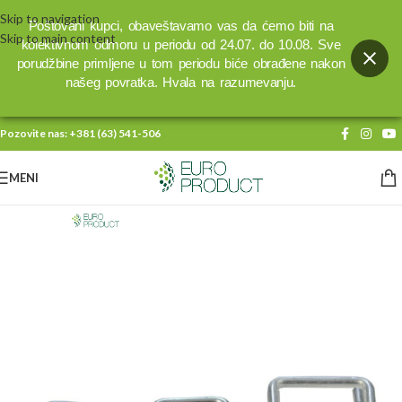
Skip to navigation
Poštovani kupci, obaveštavamo vas da ćemo biti na
Skip to main content
kolektivnom odmoru u periodu od 24.07. do 10.08. Sve
porudžbine primljene u tom periodu biće obrađene nakon
našeg povratka. Hvala na razumevanju.
Pozovite nas:
+381 (63) 541-506
MENI