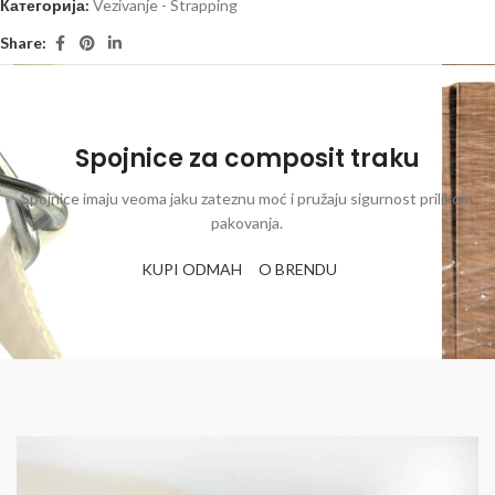
Категорија:
Vezivanje - Strapping
Share:
Spojnice za composit traku
Spojnice imaju veoma jaku zateznu moć i pružaju sigurnost prilikom
pakovanja.
KUPI ODMAH
O BRENDU