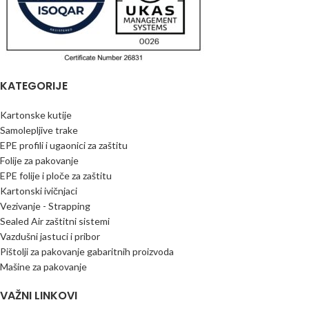
KATEGORIJE
Kartonske kutije
Samolepljive trake
EPE profili i ugaonici za zaštitu
Folije za pakovanje
EPE folije i ploče za zaštitu
Kartonski ivičnjaci
Vezivanje - Strapping
Sealed Air zaštitni sistemi
Vazdušni jastuci i pribor
Pištolji za pakovanje gabaritnih proizvoda
Mašine za pakovanje
VAŽNI LINKOVI