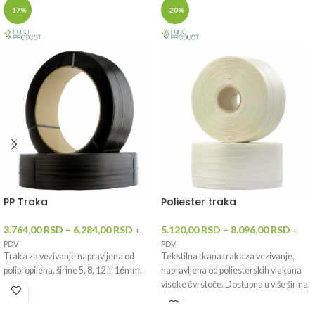
-17%
-20%
PP Traka
Poliester traka
3.764,00
RSD
–
6.284,00
RSD
5.120,00
RSD
–
8.096,00
RSD
+
+
PDV
PDV
Traka za vezivanje napravljena od
Tekstilna tkana traka za vezivanje,
polipropilena, širine 5, 8, 12 ili 16mm.
napravljena od poliesterskih vlakana
visoke čvrstoće. Dostupna u više širina.