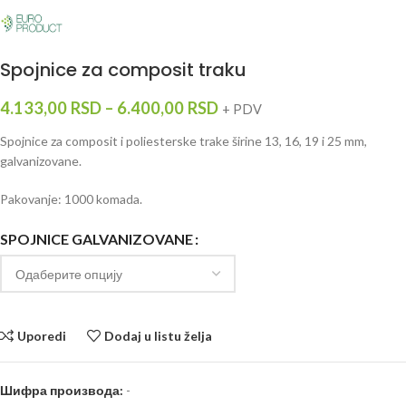
Spojnice za composit traku
4.133,00
RSD
–
6.400,00
RSD
+ PDV
Spojnice za composit i poliesterske trake širine 13, 16, 19 i 25 mm,
galvanizovane.
Pakovanje: 1000 komada.
SPOJNICE GALVANIZOVANE
Uporedi
Dodaj u listu želja
Шифра производа:
-