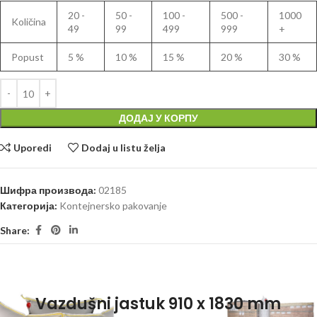
20 -
50 -
100 -
500 -
1000
Količina
49
99
499
999
+
Popust
5 %
10 %
15 %
20 %
30 %
ДОДАЈ У КОРПУ
Uporedi
Dodaj u listu želja
Шифра производа:
02185
Категорија:
Kontejnersko pakovanje
Share:
Vazdušni jastuk 910 x 1830 mm