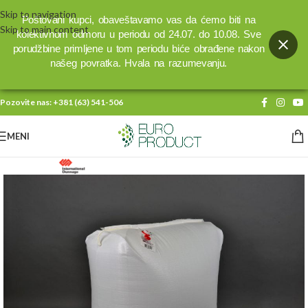
Skip to navigation
Poštovani kupci, obaveštavamo vas da ćemo biti na
Skip to main content
kolektivnom odmoru u periodu od 24.07. do 10.08. Sve
porudžbine primljene u tom periodu biće obrađene nakon
našeg povratka. Hvala na razumevanju.
Pozovite nas:
+381 (63) 541-506
MENI