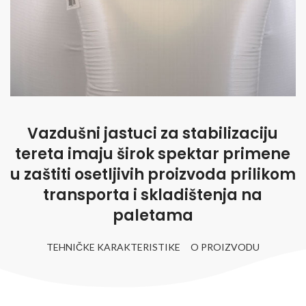
Vazdušni jastuci za stabilizaciju
tereta imaju širok spektar primene
u zaštiti osetljivih proizvoda prilikom
transporta i skladištenja na
paletama
TEHNIČKE KARAKTERISTIKE
O PROIZVODU