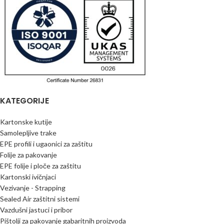
KATEGORIJE
Kartonske kutije
Samolepljive trake
EPE profili i ugaonici za zaštitu
Folije za pakovanje
EPE folije i ploče za zaštitu
Kartonski ivičnjaci
Vezivanje - Strapping
Sealed Air zaštitni sistemi
Vazdušni jastuci i pribor
Pištolji za pakovanje gabaritnih proizvoda