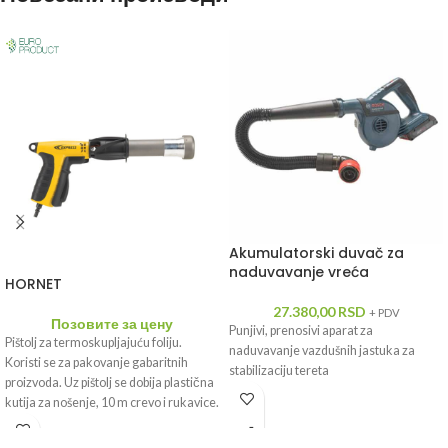
Akumulatorski duvač za
naduvavanje vreća
HORNET
27.380,00
RSD
+ PDV
Позовите за цену
Punjivi, prenosivi aparat za
Pištolj za termoskupljajuću foliju.
naduvavanje vazdušnih jastuka za
Koristi se za pakovanje gabaritnih
stabilizaciju tereta
proizvoda. Uz pištolj se dobija plastična
kutija za nošenje, 10 m crevo i rukavice.