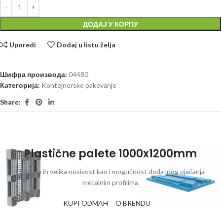
ДОДАЈ У КОРПУ
Uporedi
Dodaj u listu želja
Шифра производа:
04480
Категорија:
Kontejnersko pakovanje
Share:
Plastične palete 1000x1200mm
Odlikuje ih velika nosivost kao i mogućnost dodatnog ojačanja
metalnim profilima
KUPI ODMAH
O BRENDU