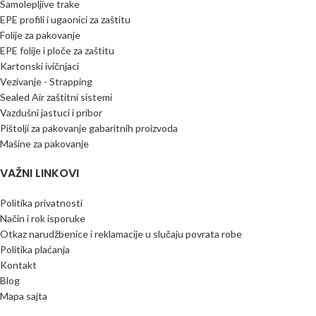
Samolepljive trake
EPE profili i ugaonici za zaštitu
Folije za pakovanje
EPE folije i ploče za zaštitu
Kartonski ivičnjaci
Vezivanje - Strapping
Sealed Air zaštitni sistemi
Vazdušni jastuci i pribor
Pištolji za pakovanje gabaritnih proizvoda
Mašine za pakovanje
VAŽNI LINKOVI
Politika privatnosti
Način i rok isporuke
Otkaz narudžbenice i reklamacije u slučaju povrata robe
Politika plaćanja
Kontakt
Blog
Mapa sajta