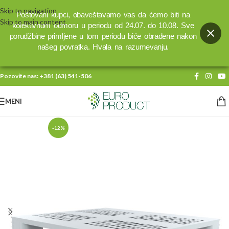
Skip to navigation
Poštovani kupci, obaveštavamo vas da ćemo biti na
Skip to main content
kolektivnom odmoru u periodu od 24.07. do 10.08. Sve
porudžbine primljene u tom periodu biće obrađene nakon
našeg povratka. Hvala na razumevanju.
Pozovite nas:
+381 (63) 541-506
MENI
-12%