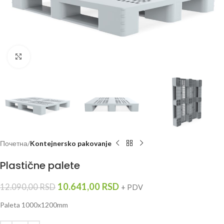
Click to enlarge
Почетна
Kontejnersko pakovanje
Plastične palete
10.641,00
RSD
12.090,00
RSD
+ PDV
Paleta 1000x1200mm