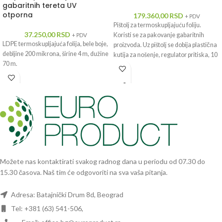
gabaritnih tereta UV
otporna
179.360,00
RSD
+ PDV
Pištolj za termoskupljajuću foliju.
37.250,00
RSD
Koristi se za pakovanje gabaritnih
+ PDV
LDPE termoskupljajuća folija, bele boje,
proizvoda. Uz pištolj se dobija plastična
debljine 200 mikrona, širine 4 m, dužine
kutija za nošenje, regulator pritiska, 10
70 m.
m crevo i automatski upaljač.
Možete nas kontaktirati svakog radnog dana u periodu od 07.30 do
15.30 časova. Naš tim će odgovoriti na sva vaša pitanja.
Adresa: Batajnički Drum 8d, Beograd
Tel: +381 (63) 541-506,