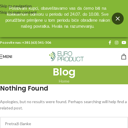
Skip to navigation
Poštovani kupci, obaveštavamo vas da ćemo biti na
Skip to main content
kolektivnom odmoru u periodu od 24.07. do 10.08. Sve
porudžbine primljene u tom periodu biće obrađene nakon
našeg povratka. Hvala na razumevanju.
Pozovite nas:
+381 (63) 541-506
MENI
Blog
Home
Nothing Found
Apologies, but no results were found. Perhaps searching will help find a
related post.